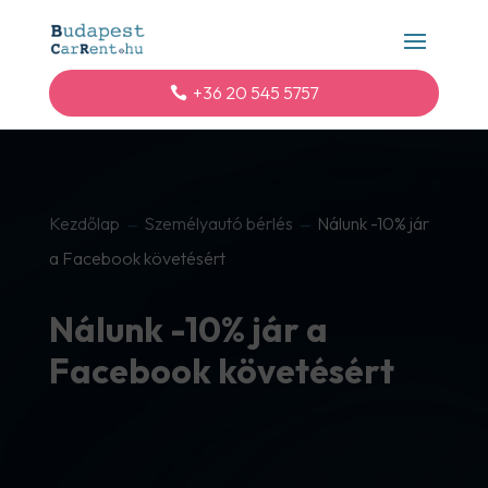
+36 20 545 5757
Kezdőlap
Személyautó bérlés
Nálunk -10% jár
K
K
a Facebook követésért
Nálunk -10% jár a
Facebook követésért