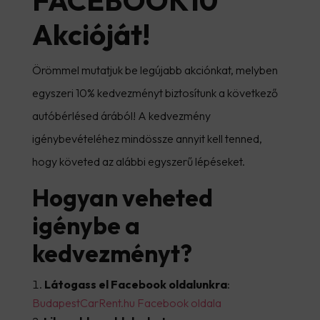
FACEBOOK10
Akcióját!
Örömmel mutatjuk be legújabb akciónkat, melyben
egyszeri 10% kedvezményt biztosítunk a következő
autóbérlésed árából! A kedvezmény
igénybevételéhez mindössze annyit kell tenned,
hogy követed az alábbi egyszerű lépéseket.
Hogyan veheted
igénybe a
kedvezményt?
Látogass el Facebook oldalunkra
:
BudapestCarRent.hu Facebook oldala