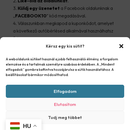
Like-old az oldalunkat
.
Küldj egy üzenetet
a Facebook oldalunknak a
„
FACEBOOK10
” kód megadásával.
Válaszunkban megkapod a kuponkódot, amelyet
a következő autóbérlésed alkalmával használhatsz
fel.
Kérsz egy kis sütit?
A kedvezmény
A weboldalunk sütiket használ a jobb felhasználói élmény, a forgalom
felhasználása:
elemzése és a tartalmak személyre szabása érdekében. A „Mindent
elfogadok” gombra kattintva hozzájárulsz a sütik használatához. A
beállításokat bármikor módosíthatod.
A kuponkód érvényes
telefonos és emailes
foglalás
esetén is. Csak add meg a kódot a
Elfogadom
foglaláskor, és automatikusan levonásra kerül a 10%
Elutasítom
kedvezmény a végösszegből.
Tudj meg többet
Telefon: +36205455757
HU