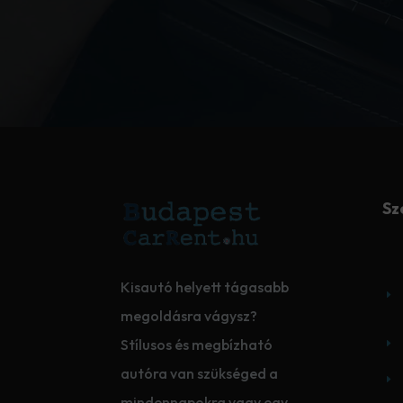
Sz
Kisautó helyett tágasabb
E
megoldásra vágysz?
Stílusos és megbízható
E
autóra van szükséged a
E
mindennapokra vagy egy