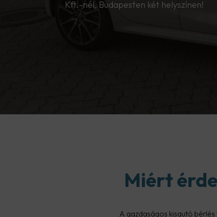
Kft.-nél, Budapesten két helyszínen!
Miért érd
A gazdaságos kisautó bérlés 