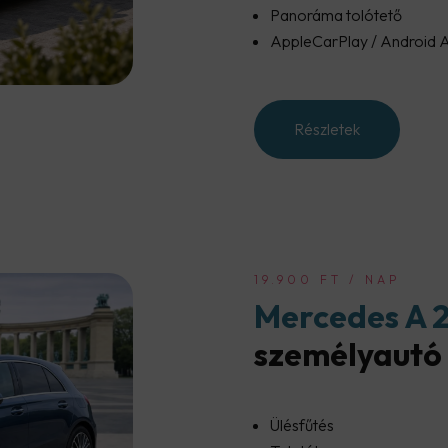
Panoráma tolótető
AppleCarPlay / Android 
Részletek
19.900 FT / NAP
Mercedes A 
személyautó 
Ülésfűtés