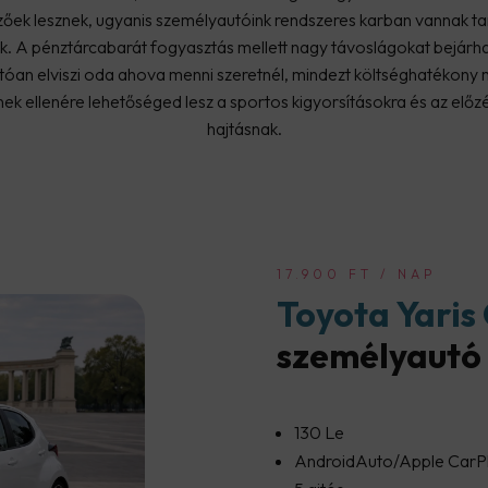
szőek lesznek, ugyanis személyautóink rendszeres karban vannak tar
ek. A pénztárcabarát fogyasztás mellett nagy távoslágokat bejárhat
tóan elviszi oda ahova menni szeretnél, mindezt költséghatékony
nek ellenére lehetőséged lesz a sportos kigyorsításokra és az előz
hajtásnak.
17.900 FT / NAP
Toyota Yaris
személyautó 
130 Le
AndroidAuto/Apple CarP