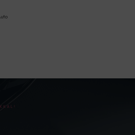
Auto
KKAL!
!