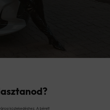
álasztanod?
árosi közlekedéshez. A bérelt