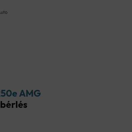
Auto
250e AMG
bérlés