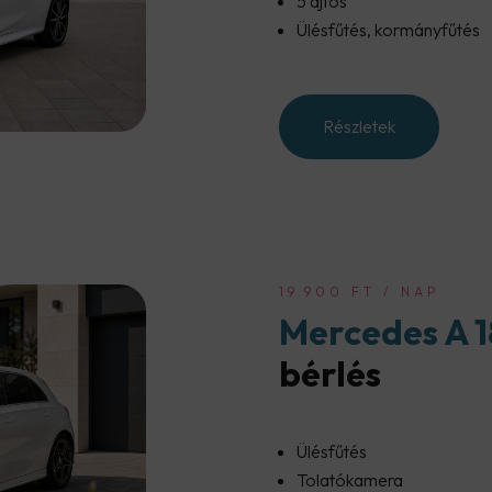
5 ajtós
Ülésfűtés, kormányfűtés
Részletek
19.900 FT / NAP
Mercedes A 
bérlés
Ülésfűtés
Tolatókamera