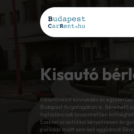
Kisautó bérl
Kisautóinkkal könnyedén és egyszerűen 
Budapest forgatagában is. Bérelhető sz
hajtásláncnak köszönhetően költséghat
Ezekkel az autókkal kényelmesen és gyo
parkolás miatt sem kell aggódnod! Bére