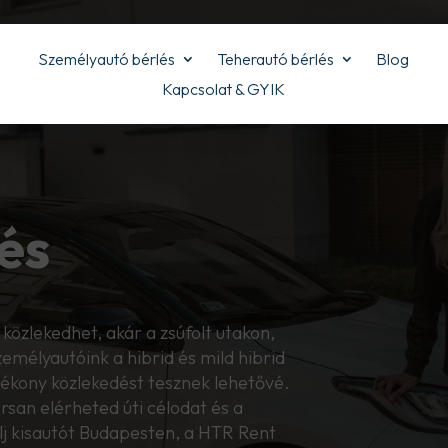
Személyautó bérlés
Teherautó bérlés
Blog
Kapcsolat & GYIK
és
közlekedhet, akár a zsúfolt utakon,
emélyautóink a hibrid és mild hibrid
ékony közlekedést tesznek lehetővé.
rsan elérheted úti célodat és a
lj kisautót Budapesten, a HTR Rent