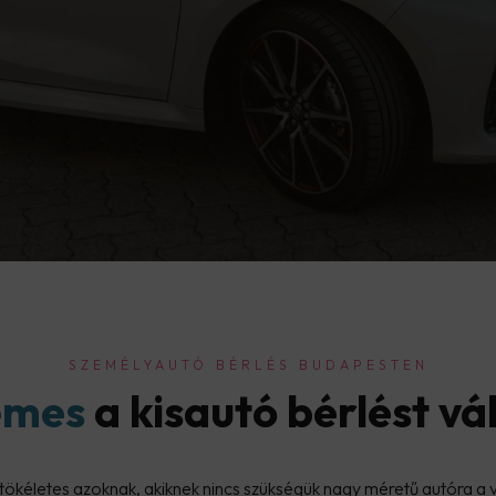
SZEMÉLYAUTÓ BÉRLÉS BUDAPESTEN
emes
a kisautó bérlést v
tökéletes azoknak, akiknek nincs szükségük nagy méretű autóra a v