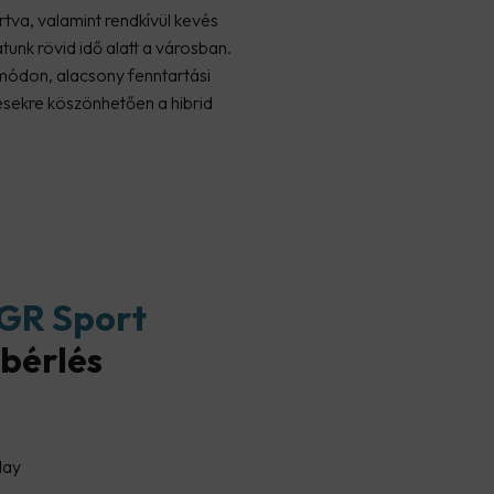
tva, valamint rendkívül kevés
unk rövid idő alatt a városban.
 módon, alacsony fenntartási
ésekre köszönhetően a hibrid
 GR Sport
bérlés
lay