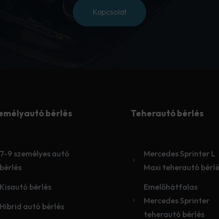
Kapcsolat
emélyautó bérlés
Teherautó bérlés
7-9 személyes autó
Mercedes Sprinter L
E
bérlés
Maxi teherautó bérl
Kisautó bérlés
Emelőhátfalas
Mercedes Sprinter
E
Hibrid autó bérlés
teherautó bérlés