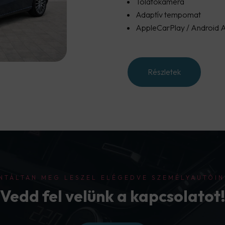
Tolatókamera
Adaptív tempomat
AppleCarPlay / Android 
Részletek
NTÁLTAN MEG LESZEL ELÉGEDVE SZEMÉLYAUTÓIN
Vedd fel velünk a kapcsolatot