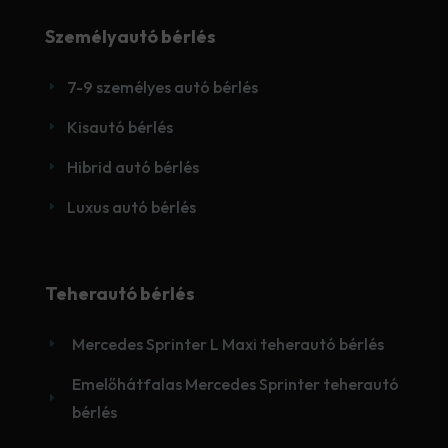
Személyautó bérlés
7-9 személyes autó bérlés
E
Kisautó bérlés
E
Hibrid autó bérlés
E
Luxus autó bérlés
E
Teherautó bérlés
Mercedes Sprinter L Maxi teherautó bérlés
E
Emelőhátfalas Mercedes Sprinter teherautó
E
bérlés