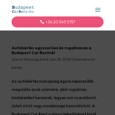
+36 20 545 5757
Autóbérlés egyszerűen és rugalmasan a
Budapest Car Rentnél
Szerző:
Karczag Anikó
|
jún 28, 2024
|
Személyautó
bérlés
Az autóbérlés manapság egyre népszerűbb
megoldás azok számára, akik rugalmas
közlekedést keresnek, legyen szó nyaralásról,
üzleti útról vagy mindennapi használatról. A
Budapest Car Rent számos lehetőséget kínál,