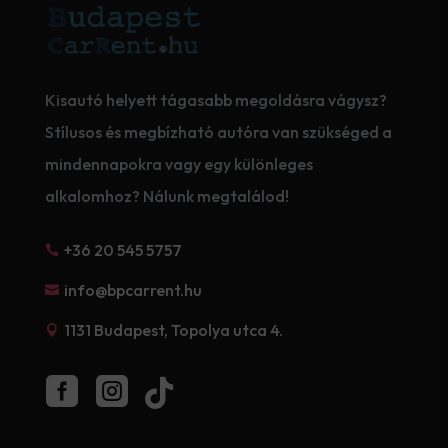
Kisautó helyett tágasabb megoldásra vágysz?
Stílusos és megbízható autóra van szükséged a
mindennapokra vagy egy különleges
alkalomhoz? Nálunk megtalálod!
+36 20 545 5757

info@bpcarrent.hu

1131 Budapest, Topolya utca 4.



