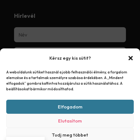
Hírlevél
Kérsz egy kis sütit?
A weboldalunk sütiket használ a jobb felhasználói élmény, a forgalom
elemzése és a tartalmak személyre szabása érdekében. A „Mindent
elfogadok” gombra kattintva hozzájárulsz a sütik használatához. A
beállításokat bármikor módosíthatod.
Feliratkozás
Elfogadom
Elutasítom
© 2025
HTR Rent Kft.
Minden jog fenntartva.
Tudj meg többet
Készítette:
Uhu Kreatív Ügynökség